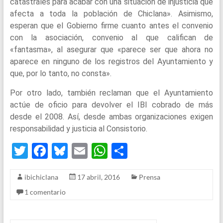
catastrales para acabar con una situación de injusticia que
afecta a toda la población de Chiclana». Asimismo,
esperan que el Gobierno firme cuanto antes el convenio
con la asociación, convenio al que califican de
«fantasma», al asegurar que «parece ser que ahora no
aparece en ninguno de los registros del Ayuntamiento y
que, por lo tanto, no consta».
Por otro lado, también reclaman que el Ayuntamiento
actúe de oficio para devolver el IBI cobrado de más
desde el 2008. Así, desde ambas organizaciones exigen
responsabilidad y justicia al Consistorio.
T
F
Bl
E
W
S
wi
a
u
m
h
h
ibichiclana
17 abril, 2016
Prensa
tt
ce
es
ail
at
ar
1 comentario
er
b
ky
s
e
o
A