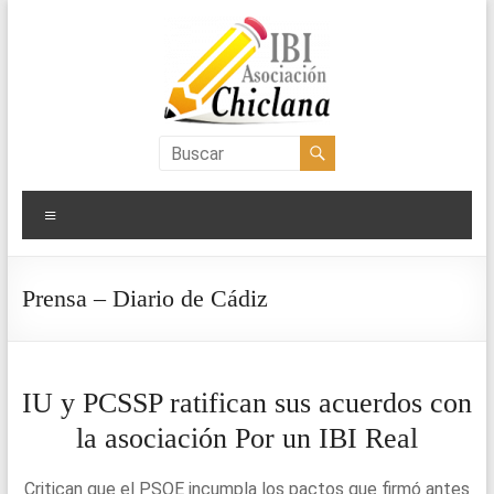
Saltar
al
contenido
Asociación
IBI
Menú
Chiclana
Prensa – Diario de Cádiz
IU y PCSSP ratifican sus acuerdos con
la asociación Por un IBI Real
Critican que el PSOE incumpla los pactos que firmó antes