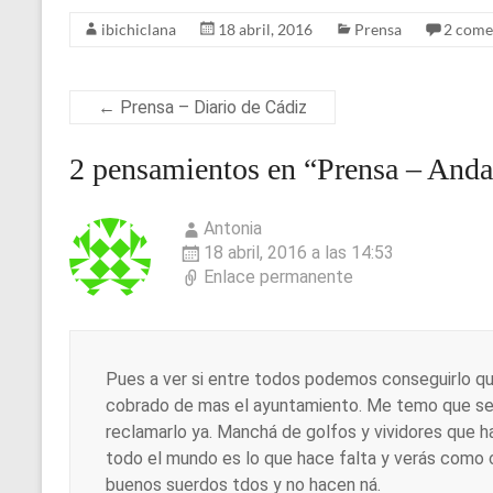
wi
a
u
m
h
h
ibichiclana
18 abril, 2016
Prensa
2 come
tt
ce
es
ail
at
ar
er
b
ky
s
e
o
A
←
Prensa – Diario de Cádiz
o
p
2 pensamientos en “
Prensa – Anda
k
p
Antonia
18 abril, 2016 a las 14:53
Enlace permanente
Pues a ver si entre todos podemos conseguirlo qu
cobrado de mas el ayuntamiento. Me temo que se l
reclamarlo ya. Manchá de golfos y vividores que ha
todo el mundo es lo que hace falta y verás como 
buenos suerdos tdos y no hacen ná.