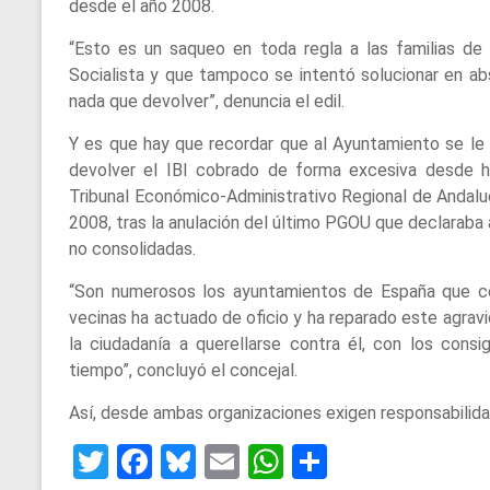
desde el año 2008.
“Esto es un saqueo en toda regla a las familias de
Socialista y que tampoco se intentó solucionar en abs
nada que devolver”, denuncia el edil.
Y es que hay que recordar que al Ayuntamiento se le 
devolver el IBI cobrado de forma excesiva desde ha
Tribunal Económico-Administrativo Regional de Andaluc
2008, tras la anulación del último PGOU que declaraba
no consolidadas.
“Son numerosos los ayuntamientos de España que co
vecinas ha actuado de oficio y ha reparado este agravi
la ciudadanía a querellarse contra él, con los consi
tiempo”, concluyó el concejal.
Así, desde ambas organizaciones exigen responsabilidad 
T
F
Bl
E
W
S