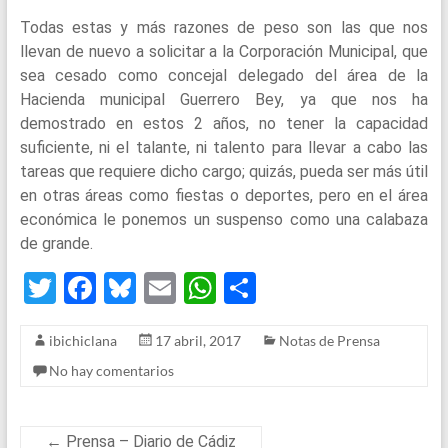
Todas estas y más razones de peso son las que nos
llevan de nuevo a solicitar a la Corporación Municipal, que
sea cesado como concejal delegado del área de la
Hacienda municipal Guerrero Bey, ya que nos ha
demostrado en estos 2 años, no tener la capacidad
suficiente, ni el talante, ni talento para llevar a cabo las
tareas que requiere dicho cargo; quizás, pueda ser más útil
en otras áreas como fiestas o deportes, pero en el área
económica le ponemos un suspenso como una calabaza
de grande.
T
F
Bl
E
W
S
wi
a
u
m
h
h
ibichiclana
17 abril, 2017
Notas de Prensa
tt
ce
es
ail
at
ar
No hay comentarios
er
b
ky
s
e
o
A
←
Prensa – Diario de Cádiz