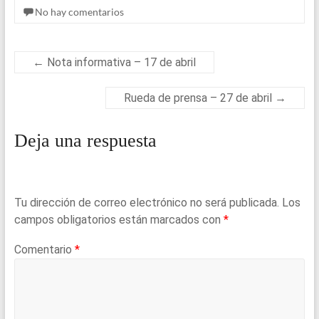
No hay comentarios
er
b
ky
s
e
o
A
o
p
←
Nota informativa – 17 de abril
k
p
Rueda de prensa – 27 de abril
→
Deja una respuesta
Tu dirección de correo electrónico no será publicada.
Los
campos obligatorios están marcados con
*
Comentario
*