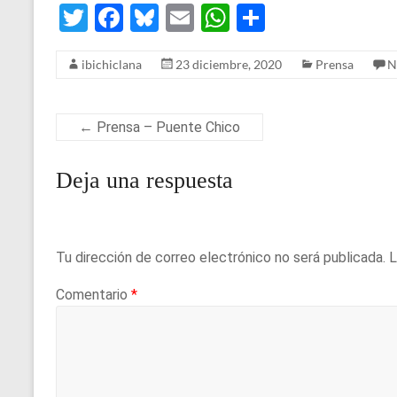
T
F
Bl
E
W
S
wi
a
u
m
h
h
ibichiclana
23 diciembre, 2020
Prensa
N
tt
ce
es
ail
at
ar
er
b
ky
s
e
o
A
←
Prensa – Puente Chico
o
p
Deja una respuesta
k
p
Tu dirección de correo electrónico no será publicada.
L
Comentario
*