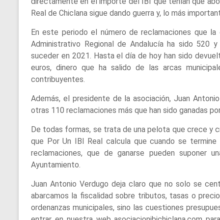
directamente en el importe del IBI que tenían que abon
Real de Chiclana sigue dando guerra y, lo más importan
En este periodo el número de reclamaciones que la 
Administrativo Regional de Andalucía ha sido 520 y
suceder en 2021. Hasta el día de hoy han sido devuel
euros, dinero que ha salido de las arcas municipal
contribuyentes.
Además, el presidente de la asociación, Juan Antonio
otras 110 reclamaciones más que han sido ganadas por
De todas formas, se trata de una pelota que crece y 
que Por Un IBI Real calcula que cuando se termine
reclamaciones, que de ganarse pueden suponer un
Ayuntamiento.
Juan Antonio Verdugo deja claro que no solo se cen
abarcamos la fiscalidad sobre tributos, tasas o preci
ordenanzas municipales, sino las cuestiones presupue
entrar en nuestra web asociacionibichiclana.com p