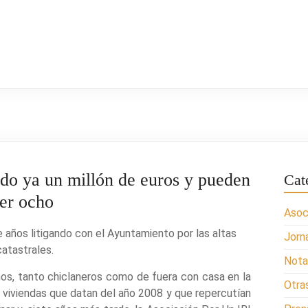
ado ya un millón de euros y pueden
Cat
ser ocho
Asoc
e años litigando con el Ayuntamiento por las altas
Jorn
catastrales.
Nota
os, tanto chiclaneros como de fuera con casa en la
Otra
us viviendas que datan del año 2008 y que repercutían