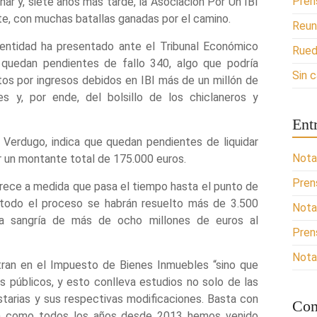
Pren
ar y, siete años más tarde, la Asociación Por Un IBI
te, con muchas batallas ganadas por el camino.
Reun
entidad ha presentado ante el Tribunal Económico
Rued
 quedan pendientes de fallo 340, algo que podría
Sin 
tos por ingresos debidos en IBI más de un millón de
es y, por ende, del bolsillo de los chiclaneros y
Ent
 Verdugo, indica que quedan pendientes de liquidar
Nota
 un montante total de 175.000 euros.
Pren
crece a medida que pasa el tiempo hasta el punto de
 todo el proceso se habrán resuelto más de 3.500
Nota
a sangría de más de ocho millones de euros al
Pren
Nota
tran en el Impuesto de Bienes Inmuebles “sino que
os públicos, y esto conlleva estudios no solo de las
starias y sus respectivas modificaciones. Basta con
Com
ara como todos los años desde 2013 hemos venido