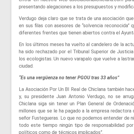
presentando alegaciones a los presupuestos y modific
Verdugo deja claro que se trata de una asociación que
en sus filas con asesores de “solvencia reconocida” 
diferentes frentes que tienen abiertos contra el Ayun
En los últimos meses ha vuelto al candelero de la actu
ha sido rechazado por el Tribunal Superior de Justici
los ecologistas. Un nuevo varapalo que vuelve a lastra
ciudad.
“Es una vergüenza no tener PGOU tras 33 años”
La Asociación Por Un BI Real de Chiclana también hac
y, su presidente Juan Antonio Verdugo, no se arrug
Chiclana siga sin tener un Plan General de Ordenac
millones que se le ha pagado a la empresa redactora d
señor Fustegueras. Lo que no podemos entender de ni
todo este tiempo ningún tipo de responsabilidad por
políticos como de técnicos implicados”.