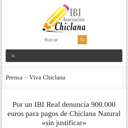
Saltar
al
contenido
Asociación
IBI
Menú
Chiclana
Prensa – Viva Chiclana
Por un IBI Real denuncia 900.000
euros para pagos de Chiclana Natural
«sin justificar»