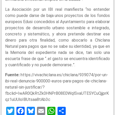
La Asociación por un IBI real manifiesta “no entender
como puede darse de baja unos proyectos de los fondos
europeos Edusi concedidos al Ayuntamiento para elaborar
proyectos de desarrollo urbano sostenible e integrado,
concreto y sistemático, y ahora pretende destinar ese
dinero para otra finalidad, como abocarlo a Chiclana
Natural para pagos que no se sabe su identidad, ya que en
la Memoria del expediente nada se dice, tan solo una
escueta frase de que “..el gasto se encuentra identificado
y cuantificado y no puede demorarse..”.
Fuente:
https://vivachiclana.es/chiclana/939074/por-un-
ibi-real-denuncia-900000-euros-para-pagos-de-chiclana-
natural-sin-justificar/?
fbclid=IwAR0QkRtZk0HNPrB08E0WqlSvaUTESYCuQjjprK
qz1uUUloIBUtsaa8tAb3c
T
F
Bl
E
W
S