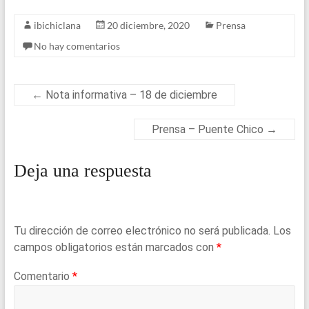
wi
a
u
m
h
h
ibichiclana
20 diciembre, 2020
Prensa
tt
ce
es
ail
at
ar
No hay comentarios
er
b
ky
s
e
o
A
o
p
←
Nota informativa – 18 de diciembre
k
p
Prensa – Puente Chico
→
Deja una respuesta
Tu dirección de correo electrónico no será publicada.
Los
campos obligatorios están marcados con
*
Comentario
*