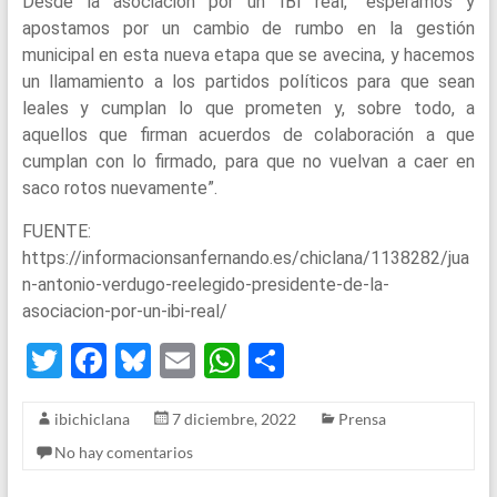
Desde la asociación por un IBI real, “esperamos y
apostamos por un cambio de rumbo en la gestión
municipal en esta nueva etapa que se avecina, y hacemos
un llamamiento a los partidos políticos para que sean
leales y cumplan lo que prometen y, sobre todo, a
aquellos que firman acuerdos de colaboración a que
cumplan con lo firmado, para que no vuelvan a caer en
saco rotos nuevamente”.
FUENTE:
https://informacionsanfernando.es/chiclana/1138282/jua
n-antonio-verdugo-reelegido-presidente-de-la-
asociacion-por-un-ibi-real/
T
F
Bl
E
W
S
wi
a
u
m
h
h
ibichiclana
7 diciembre, 2022
Prensa
tt
ce
es
ail
at
ar
No hay comentarios
er
b
ky
s
e