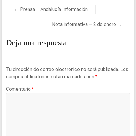
o
A
o
p
←
Prensa – Andalucía Información
k
p
Nota informativa – 2 de enero
→
Deja una respuesta
Tu dirección de correo electrónico no será publicada.
Los
campos obligatorios están marcados con
*
Comentario
*