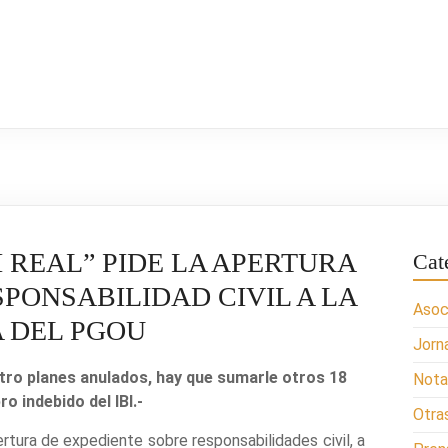
I REAL” PIDE LA APERTURA
Cat
PONSABILIDAD CIVIL A LA
Asoc
 DEL PGOU
Jorn
atro planes anulados, hay que sumarle otros 18
Nota
o indebido del IBI.-
Otra
pertura de expediente sobre responsabilidades civil, a