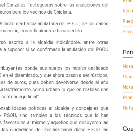
Pren
uel González Fustegueras sobre las anulaciones del
Reun
uros para los vecinos de Chiclana.
Rued
A dictó sentencia anulatoria del PGOU, de los daños
 anulación, como finalmente ha sucedido.
Sin 
só escrito a la alcaldía indicándole, entre otras
va a suponer si se confirmase la anulación del PGOU
Ent
Nota
ribuyentes donde sus suelos los habían calificado
en el diseminado, y que ahora pasan a ser rústicos,
Pren
nes de euros, pues deben devolverse desde el año
Nota
catastralmente como urbano lo que en realidad son
sentencia judicial”.
Pren
Nota
nsabilidades políticas al alcalde y concejales que
ho PGOU, sino también a los técnicos que lo han
s favorables al mismo y aquellos que desoyeron las
Com
 los ciudadanos de Chiclana hacia dicho PGOU, las