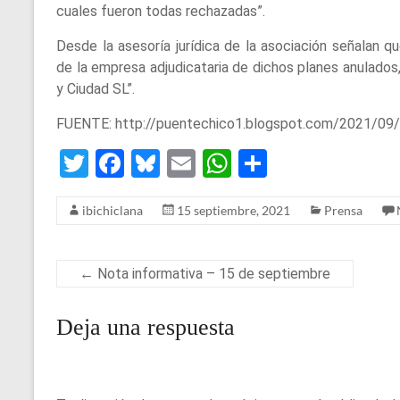
cuales fueron todas rechazadas”.
Desde la asesoría jurídica de la asociación señalan qu
de la empresa adjudicataria de dichos planes anulados
y Ciudad SL”.
FUENTE: http://puentechico1.blogspot.com/2021/09/la-
T
F
Bl
E
W
S
wi
a
u
m
h
h
ibichiclana
15 septiembre, 2021
Prensa
tt
ce
es
ail
at
ar
er
b
ky
s
e
o
A
←
Nota informativa – 15 de septiembre
o
p
Deja una respuesta
k
p