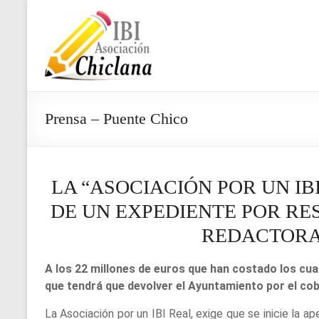
Saltar
al
Asociación
contenido
IBI
Chiclana
Prensa – Puente Chico
LA “ASOCIACIÓN POR UN IB
DE UN EXPEDIENTE POR RES
REDACTORA
A los 22 millones de euros que han costado los cu
que tendrá que devolver el Ayuntamiento por el cobr
La Asociación por un IBI Real, exige que se inicie la a