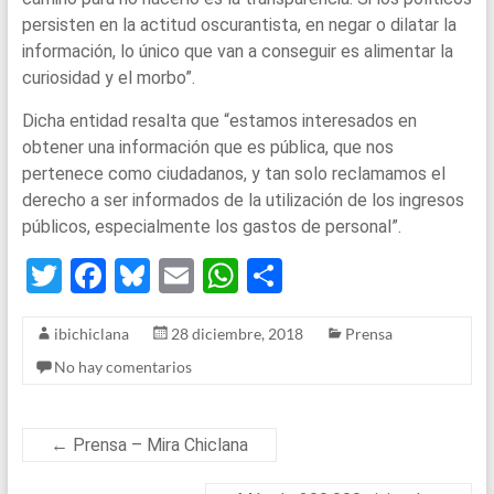
persisten en la actitud oscurantista, en negar o dilatar la
información, lo único que van a conseguir es alimentar la
curiosidad y el morbo”.
Dicha entidad resalta que “estamos interesados en
obtener una información que es pública, que nos
pertenece como ciudadanos, y tan solo reclamamos el
derecho a ser informados de la utilización de los ingresos
públicos, especialmente los gastos de personal”.
T
F
Bl
E
W
S
wi
a
u
m
h
h
ibichiclana
28 diciembre, 2018
Prensa
tt
ce
es
ail
at
ar
No hay comentarios
er
b
ky
s
e
o
A
o
p
←
Prensa – Mira Chiclana
k
p