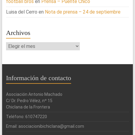
football bros
en
Prensa – Puente Chico
Luisa del Cerro
en
Nota de prensa – 24 de septiembre
Archivos
Archivos
Información de contacto
Asociación Antonio Machado
C/ Dr. Pedro Vélez, nº 15
Chiclana de la Frontera
Teléfono: 610747220
Email: asociacionibichiclana@gmail.com