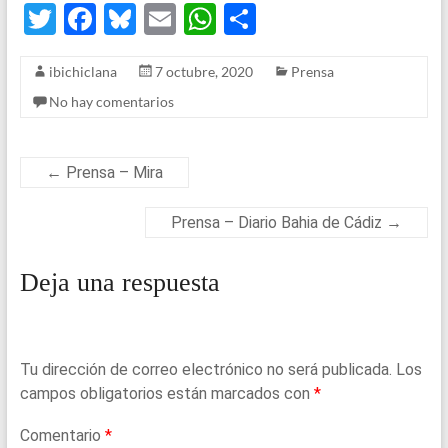
T
F
Bl
E
W
S
wi
a
u
m
h
h
ibichiclana
7 octubre, 2020
Prensa
tt
ce
es
ail
at
ar
No hay comentarios
er
b
ky
s
e
o
A
o
p
←
Prensa – Mira
k
p
Prensa – Diario Bahia de Cádiz
→
Deja una respuesta
Tu dirección de correo electrónico no será publicada.
Los
campos obligatorios están marcados con
*
Comentario
*