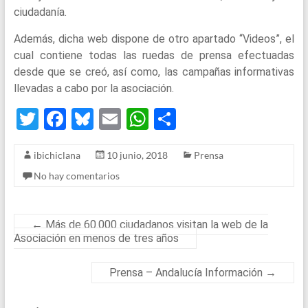
ciudadanía.
Además, dicha web dispone de otro apartado “Videos”, el
cual contiene todas las ruedas de prensa efectuadas
desde que se creó, así como, las campañas informativas
llevadas a cabo por la asociación.
T
F
Bl
E
W
S
wi
a
u
m
h
h
ibichiclana
10 junio, 2018
Prensa
tt
ce
es
ail
at
ar
No hay comentarios
er
b
ky
s
e
o
A
o
p
←
Más de 60.000 ciudadanos visitan la web de la
Asociación en menos de tres años
k
p
Prensa – Andalucía Información
→