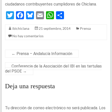
ciudadanos contribuyentes cumplidores de Chiclana.
T
F
Bl
E
W
S
wi
a
u
m
h
h
ibichiclana
21 septiembre, 2014
Prensa
tt
ce
es
ail
at
ar
No hay comentarios
er
b
ky
s
e
o
A
o
p
←
Prensa – Andalucía Información
k
p
Conferencia de la Asociación del IBI en las tertulias
del PSOE
→
Deja una respuesta
Tu dirección de correo electrónico no será publicada.
Los