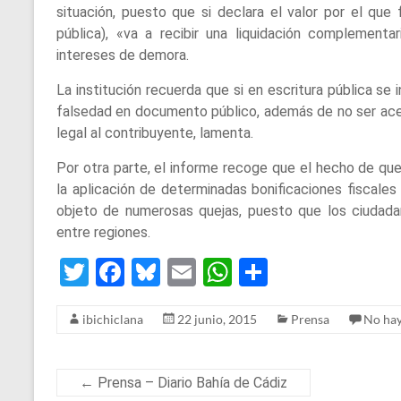
situación, puesto que si declara el valor por el que
pública), «va a recibir una liquidación complementa
intereses de demora.
La institución recuerda que si en escritura pública se
falsedad en documento público, además de no ser acept
legal al contribuyente, lamenta.
Por otra parte, el informe recoge que el hecho de qu
la aplicación de determinadas bonificaciones fiscal
objeto de numerosas quejas, puesto que los ciudadan
entre regiones.
T
F
Bl
E
W
S
wi
a
u
m
h
h
ibichiclana
22 junio, 2015
Prensa
No hay
tt
ce
es
ail
at
ar
er
b
ky
s
e
o
A
←
Prensa – Diario Bahía de Cádiz