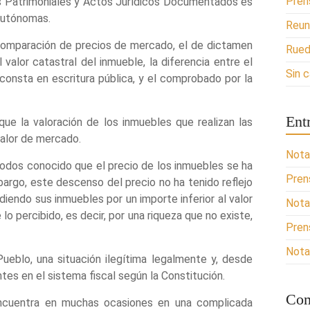
Pren
es Patrimoniales y Actos Jurídicos Documentados es
autónomas.
Reun
 comparación de precios de mercado, el de dictamen
Rued
 valor catastral del inmueble, la diferencia entre el
Sin 
 consta en escritura pública, y el comprobado por la
Ent
ue la valoración de los inmuebles que realizan las
valor de mercado.
Nota
odos conocido que el precio de los inmuebles se ha
Pren
bargo, este descenso del precio no ha tenido reflejo
diendo sus inmuebles por un importe inferior al valor
Nota
lo percibido, es decir, por una riqueza que no existe,
Pren
Nota
ueblo, una situación ilegítima legalmente y, desde
ntes en el sistema fiscal según la Constitución.
Com
encuentra en muchas ocasiones en una complicada