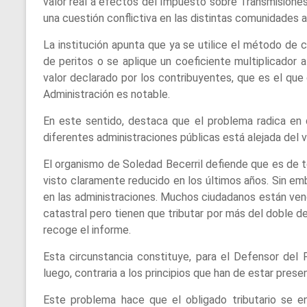
valor real a efectos del Impuesto sobre Transmision
una cuestión conflictiva en las distintas comunidades 
La institución apunta que ya se utilice el método de
de peritos o se aplique un coeficiente multiplicador al
valor declarado por los contribuyentes, que es el que
Administración es notable.
En este sentido, destaca que el problema radica en q
diferentes administraciones públicas está alejada del 
El organismo de Soledad Becerril defiende que es de t
visto claramente reducido en los últimos años. Sin em
en las administraciones. Muchos ciudadanos están ven
catastral pero tienen que tributar por más del doble de 
recoge el informe.
Esta circunstancia constituye, para el Defensor del P
luego, contraria a los principios que han de estar prese
Este problema hace que el obligado tributario se 