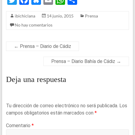
T
F
Bl
E
W
S
wi
a
u
m
h
h
ibichiclana
14 junio, 2015
Prensa
tt
ce
es
ail
at
ar
No hay comentarios
er
b
ky
s
e
o
A
o
p
←
Prensa – Diario de Cádiz
k
p
Prensa – Diario Bahía de Cádiz
→
Deja una respuesta
Tu dirección de correo electrónico no será publicada.
Los
campos obligatorios están marcados con
*
Comentario
*