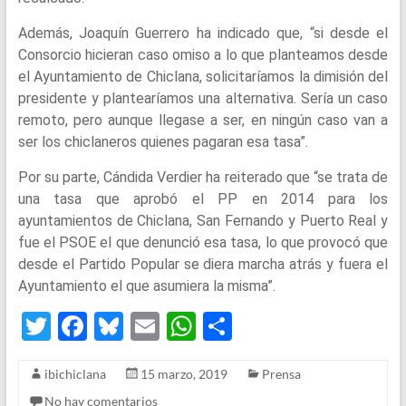
Además, Joaquín Guerrero ha indicado que, “si desde el
Consorcio hicieran caso omiso a lo que planteamos desde
el Ayuntamiento de Chiclana, solicitaríamos la dimisión del
presidente y plantearíamos una alternativa. Sería un caso
remoto, pero aunque llegase a ser, en ningún caso van a
ser los chiclaneros quienes pagaran esa tasa”.
Por su parte, Cándida Verdier ha reiterado que “se trata de
una tasa que aprobó el PP en 2014 para los
ayuntamientos de Chiclana, San Fernando y Puerto Real y
fue el PSOE el que denunció esa tasa, lo que provocó que
desde el Partido Popular se diera marcha atrás y fuera el
Ayuntamiento el que asumiera la misma”.
T
F
Bl
E
W
S
wi
a
u
m
h
h
ibichiclana
15 marzo, 2019
Prensa
tt
ce
es
ail
at
ar
No hay comentarios