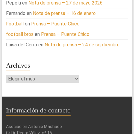
Pepelu
en
Nota de prensa – 27 de mayo 2026
Fernando
en
Nota de prensa – 16 de enero
Football
en
Prensa – Puente Chico
football bros
en
Prensa – Puente Chico
Luisa del Cerro
en
Nota de prensa – 24 de septiembre
Archivos
Archivos
Información de contacto
Asociación Antonio Machado
C/ Dr. Pedro Vélez, nº 15