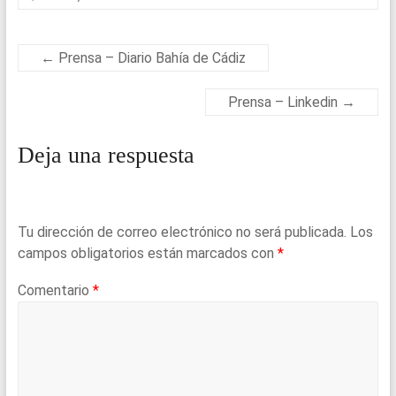
er
b
ky
s
e
o
A
o
p
←
Prensa – Diario Bahía de Cádiz
k
p
Prensa – Linkedin
→
Deja una respuesta
Tu dirección de correo electrónico no será publicada.
Los
campos obligatorios están marcados con
*
Comentario
*