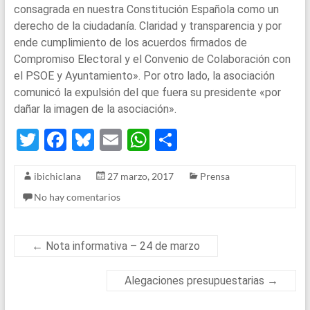
consagrada en nuestra Constitución Española como un
derecho de la ciudadanía. Claridad y transparencia y por
ende cumplimiento de los acuerdos firmados de
Compromiso Electoral y el Convenio de Colaboración con
el PSOE y Ayuntamiento». Por otro lado, la asociación
comunicó la expulsión del que fuera su presidente «por
dañar la imagen de la asociación».
T
F
Bl
E
W
S
wi
a
u
m
h
h
ibichiclana
27 marzo, 2017
Prensa
tt
ce
es
ail
at
ar
No hay comentarios
er
b
ky
s
e
o
A
o
p
←
Nota informativa – 24 de marzo
k
p
Alegaciones presupuestarias
→