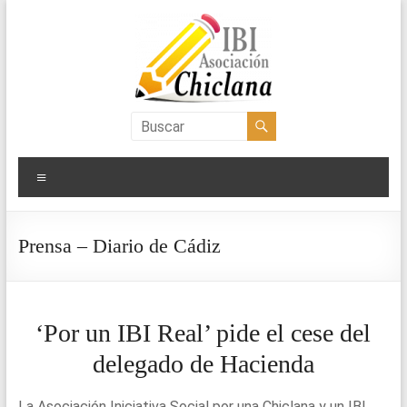
Saltar
al
contenido
Asociación
IBI
Menú
Chiclana
Prensa – Diario de Cádiz
‘Por un IBI Real’ pide el cese del
delegado de Hacienda
La Asociación Iniciativa Social por una Chiclana y un IBI