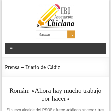
Saltar
al
contenido
Asociación
IBI
Menú
Chiclana
Prensa – Diario de Cádiz
Román: «Ahora hay mucho trabajo
por hacer»
El nuevo alcalde del PSOE ofrece «diálogo sincero» tras