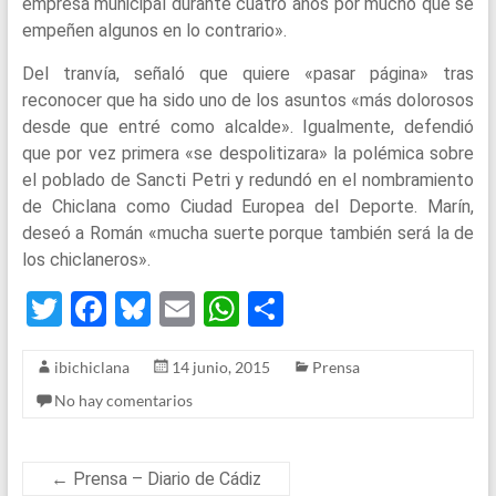
empresa municipal durante cuatro años por mucho que se
empeñen algunos en lo contrario».
Del tranvía, señaló que quiere «pasar página» tras
reconocer que ha sido uno de los asuntos «más dolorosos
desde que entré como alcalde». Igualmente, defendió
que por vez primera «se despolitizara» la polémica sobre
el poblado de Sancti Petri y redundó en el nombramiento
de Chiclana como Ciudad Europea del Deporte. Marín,
deseó a Román «mucha suerte porque también será la de
los chiclaneros».
T
F
Bl
E
W
S
wi
a
u
m
h
h
ibichiclana
14 junio, 2015
Prensa
tt
ce
es
ail
at
ar
No hay comentarios
er
b
ky
s
e
o
A
o
p
←
Prensa – Diario de Cádiz