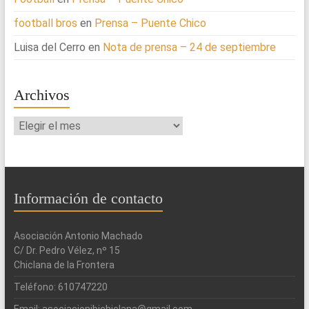
football bros
en
Prensa – Puente Chico
Luisa del Cerro
en
Nota de prensa – 24 de septiembre
Archivos
Archivos
Información de contacto
Asociación Antonio Machado
C/ Dr. Pedro Vélez, nº 15
Chiclana de la Frontera
Teléfono: 610747220
Email: asociacionibichiclana@gmail.com