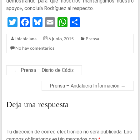
demostrando para que nosotros mantengamos nuestro
apoyo», concluía Rodríguez al respecto.
T
F
Bl
E
W
S
wi
a
u
m
h
h
ibichiclana
6 junio, 2015
Prensa
tt
ce
es
ail
at
ar
No hay comentarios
er
b
ky
s
e
o
A
o
p
←
Prensa – Diario de Cádiz
k
p
Prensa – Andalucía Información
→
Deja una respuesta
Tu dirección de correo electrónico no será publicada.
Los
campos obligatorios están marcados con
*