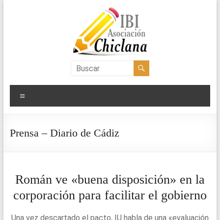
Saltar
al
contenido
Asociación
IBI
Menú
Chiclana
Prensa – Diario de Cádiz
Román ve «buena disposición» en la
corporación para facilitar el gobierno
Una vez descartado el pacto, IU habla de una «evaluación