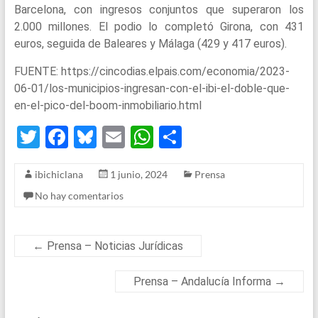
Barcelona, con ingresos conjuntos que superaron los
2.000 millones. El podio lo completó Girona, con 431
euros, seguida de Baleares y Málaga (429 y 417 euros).
FUENTE: https://cincodias.elpais.com/economia/2023-
06-01/los-municipios-ingresan-con-el-ibi-el-doble-que-
en-el-pico-del-boom-inmobiliario.html
T
F
Bl
E
W
S
wi
a
u
m
h
h
ibichiclana
1 junio, 2024
Prensa
tt
ce
es
ail
at
ar
No hay comentarios
er
b
ky
s
e
o
A
o
p
←
Prensa – Noticias Jurídicas
k
p
Prensa – Andalucía Informa
→