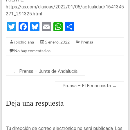
https://as.com/diarioas/2022/01/05/actualidad/1641345
271_291325.html
T
F
Bl
E
W
S
wi
a
u
m
h
h
ibichiclana
5 enero, 2022
Prensa
tt
ce
es
ail
at
ar
No hay comentarios
er
b
ky
s
e
o
A
o
p
←
Prensa – Junta de Andalucía
k
p
Prensa – El Economista
→
Deja una respuesta
Tu dirección de correo electrónico no será publicada.
Los