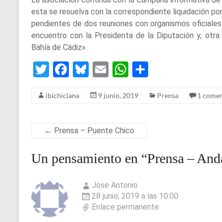
esta se resuelva con la correspondiente liquidación po
pendientes de dos reuniones con organismos oficiales
encuentro con la Presidenta de la Diputación y, otra
Bahía de Cádiz».
T
F
Bl
E
W
S
wi
a
u
m
h
h
ibichiclana
9 junio, 2019
Prensa
1 comen
tt
ce
es
ail
at
ar
er
b
ky
s
e
o
A
←
Prensa – Puente Chico
o
p
Un pensamiento en “
Prensa – And
k
p
Jose Antonio
28 junio, 2019 a las 10:00
Enlace permanente