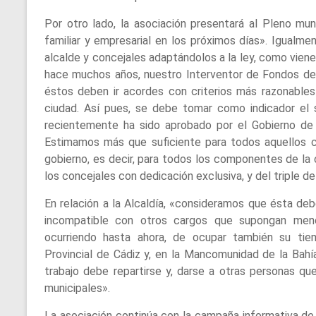
Por otro lado, la asociación presentará al Pleno muni
familiar y empresarial en los próximos días». Igualment
alcalde y concejales adaptándolos a la ley, como vien
hace muchos años, nuestro Interventor de Fondos de
éstos deben ir acordes con criterios más razonables
ciudad. Así pues, se debe tomar como indicador el s
recientemente ha sido aprobado por el Gobierno de
Estimamos más que suficiente para todos aquellos c
gobierno, es decir, para todos los componentes de la 
los concejales con dedicación exclusiva, y del triple de
En relación a la Alcaldía, «consideramos que ésta deb
incompatible con otros cargos que supongan men
ocurriendo hasta ahora, de ocupar también su ti
Provincial de Cádiz y, en la Mancomunidad de la Bah
trabajo debe repartirse y, darse a otras personas q
municipales».
La asociación continúa con la campaña informativa de 