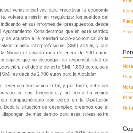
Pren
cipal varias iniciativas para «reactivar la economía
Reun
e, volverá a insistir en «regularizar los sueldos del
Rued
e indicando en sus informes de lpresupuestos, desde
l Ayuntamiento. Consideramos que en este sentido
Sin 
 y de acuerdo a la realidad socio-económica de la
alario mínimo interprofesional (SMI) actual, y que
Ent
 la Nación el pasado mes de enero de 900 euros.
oncejales que no dispongan de responsabilidad de
Nota
oposición; y el doble de éste SMI, 1.800 euros, para
l SMI, es decir de 2.700 euros para la Alcaldía».
Pren
e tener una dedicación total, y, por tanto, debe ser
Nota
oscabo en sus funciones, y no como ha venido
Pren
empo compaginándolo con cargo en la Diputación
ía. Dada la situación de desempleo, creemos que el
Nota
ue dispongan de más tiempo para esas tareas extra
Com
la tasa consorcial de la basura año 2016, hasta que