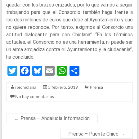
quedar con los brazos cruzados, por lo que vamos a seguir
trabajando para que el Consorcio también haga frente a
los dos millones de euros que debe al Ayuntamiento y que
no quiere reconoce. Por tanto, exigimos al Consorcio una
actitud dialogante para con Chiclana”. “En los términos
actuales, el Consorcio no es una herramienta, ni puede ser
un arma arrojadiza contra el Ayuntamiento y la ciudadanía”,
ha concluido.
T
F
Bl
E
W
S
wi
a
u
m
h
h
ibichiclana
5 febrero, 2019
Prensa
tt
ce
es
ail
at
ar
No hay comentarios
er
b
ky
s
e
o
A
o
p
←
Prensa – Andalucía Información
k
p
Prensa – Puente Chico
→