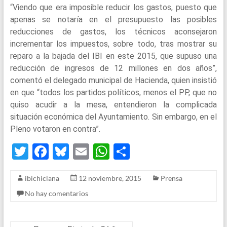
“Viendo que era imposible reducir los gastos, puesto que
apenas se notaría en el presupuesto las posibles
reducciones de gastos, los técnicos aconsejaron
incrementar los impuestos, sobre todo, tras mostrar su
reparo a la bajada del IBI en este 2015, que supuso una
reducción de ingresos de 12 millones en dos años”,
comentó el delegado municipal de Hacienda, quien insistió
en que “todos los partidos políticos, menos el PP, que no
quiso acudir a la mesa, entendieron la complicada
situación económica del Ayuntamiento. Sin embargo, en el
Pleno votaron en contra”.
T
F
Bl
E
W
S
wi
a
u
m
h
h
ibichiclana
12 noviembre, 2015
Prensa
tt
ce
es
ail
at
ar
No hay comentarios
er
b
ky
s
e
o
A