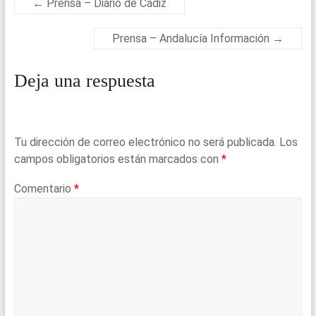
o
p
←
Prensa – Diario de Cádiz
k
p
Prensa – Andalucía Información
→
Deja una respuesta
Tu dirección de correo electrónico no será publicada.
Los
campos obligatorios están marcados con
*
Comentario
*