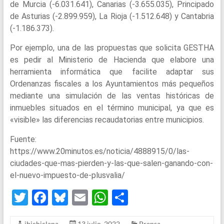
de Murcia (-6.031.641), Canarias (-3.655.035), Principado
de Asturias (-2.899.959), La Rioja (-1.512.648) y Cantabria
(-1.186.373).
Por ejemplo, una de las propuestas que solicita GESTHA
es pedir al Ministerio de Hacienda que elabore una
herramienta informática que facilite adaptar sus
Ordenanzas fiscales a los Ayuntamientos más pequeños
mediante una simulación de las ventas históricas de
inmuebles situados en el término municipal, ya que es
«visible» las diferencias recaudatorias entre municipios.
Fuente:
https://www.20minutos.es/noticia/4888915/0/las-
ciudades-que-mas-pierden-y-las-que-salen-ganando-con-
el-nuevo-impuesto-de-plusvalia/
T
F
Bl
E
W
S
wi
a
u
m
h
h
ibichiclana
13 julio, 2022
Prensa