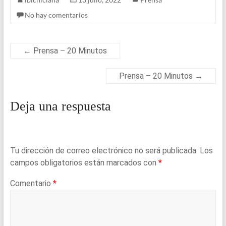
tt
ce
es
ail
at
ar
No hay comentarios
er
b
ky
s
e
o
A
o
p
←
Prensa – 20 Minutos
k
p
Prensa – 20 Minutos
→
Deja una respuesta
Tu dirección de correo electrónico no será publicada.
Los
campos obligatorios están marcados con
*
Comentario
*