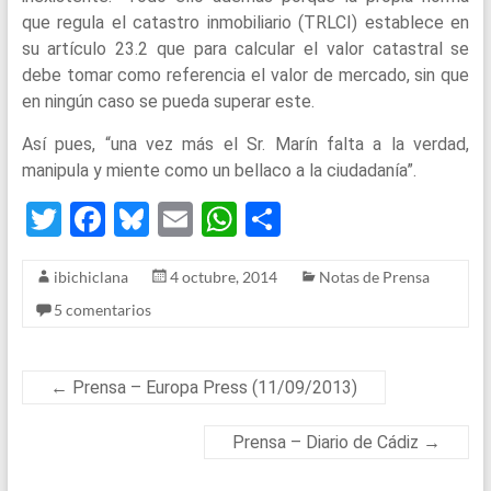
que regula el catastro inmobiliario (TRLCI) establece en
su artículo 23.2 que para calcular el valor catastral se
debe tomar como referencia el valor de mercado, sin que
en ningún caso se pueda superar este.
Así pues, “una vez más el Sr. Marín falta a la verdad,
manipula y miente como un bellaco a la ciudadanía”.
T
F
Bl
E
W
S
wi
a
u
m
h
h
ibichiclana
4 octubre, 2014
Notas de Prensa
tt
ce
es
ail
at
ar
5 comentarios
er
b
ky
s
e
o
A
o
p
←
Prensa – Europa Press (11/09/2013)
k
p
Prensa – Diario de Cádiz
→