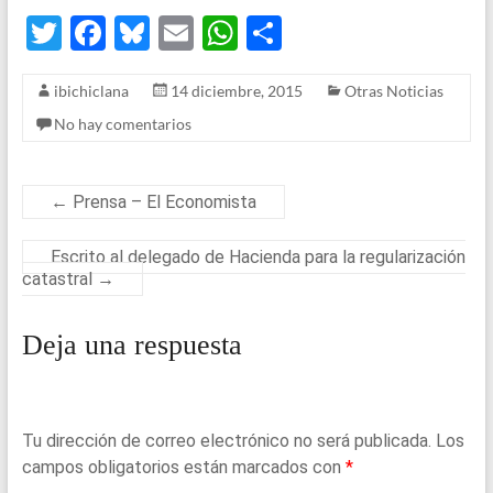
T
F
Bl
E
W
S
wi
a
u
m
h
h
ibichiclana
14 diciembre, 2015
Otras Noticias
tt
ce
es
ail
at
ar
No hay comentarios
er
b
ky
s
e
o
A
o
p
←
Prensa – El Economista
k
p
Escrito al delegado de Hacienda para la regularización
catastral
→
Deja una respuesta
Tu dirección de correo electrónico no será publicada.
Los
campos obligatorios están marcados con
*